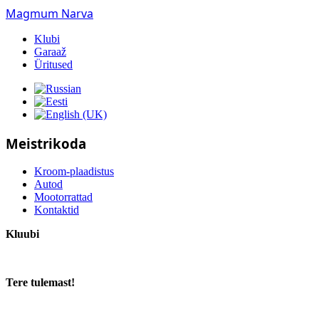
Magmum Narva
Klubi
Garaaž
Üritused
Meistrikoda
Kroom-plaadistus
Autod
Mootorrattad
Kontaktid
Kluubi
Tere tulemast!