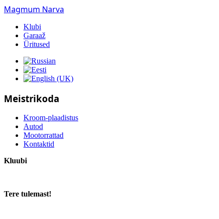
Magmum Narva
Klubi
Garaaž
Üritused
Meistrikoda
Kroom-plaadistus
Autod
Mootorrattad
Kontaktid
Kluubi
Tere tulemast!